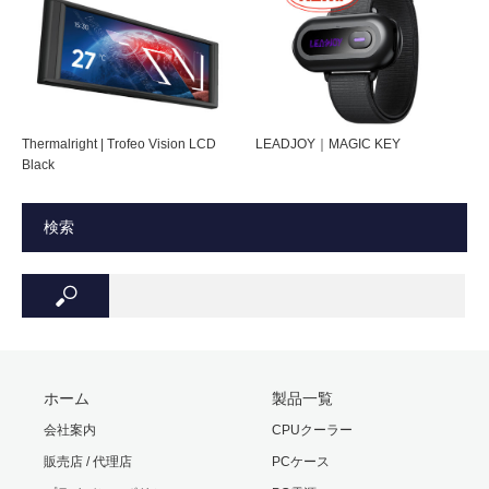
対応ソケット：
AM4 / AM5
AMD
搭載ヒートパイ
6mm径 × 7本
プ
Thermalright | Trofeo Vision LCD
LEADJOY｜MAGIC KEY
Black
本体重量
1,170 g（付属ファン含む）
付属品
リテンションキット、分岐ケーブル、グ
検索
リス、図解入りマニュアル
パッケージサイ
200(W) × 180(H) × 165(D）mm・1350g
ズ・重量
保証期間
ご購入日より3年間
ホーム
製品一覧
会社案内
CPUクーラー
販売店 / 代理店
PCケース
ご注意