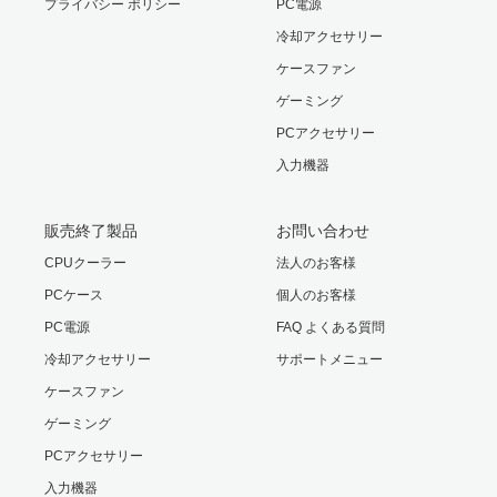
プライバシー ポリシー
PC電源
冷却アクセサリー
・スタンドオフを取り付ける際は手で締めることを推奨し
ケースファン
ます。
ゲーミング
工具を使用する場合は、過度な力を加えてスタンドオフを
PCアクセサリー
損傷しないよう注意してください。
入力機器
販売終了製品
お問い合わせ
CPUクーラー
法人のお客様
PCケース
個人のお客様
PC電源
FAQ よくある質問
冷却アクセサリー
サポートメニュー
ケースファン
ゲーミング
PCアクセサリー
入力機器