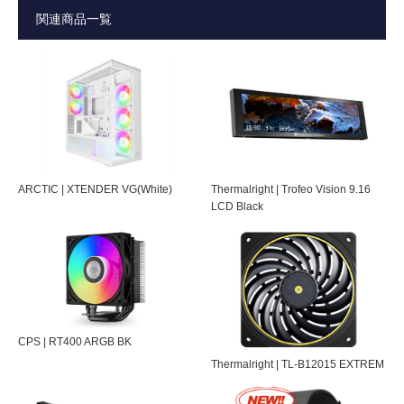
・付属のペリフェラル4ピン変換ケーブルや、一般的なファ
ファンサイズ
120 × 120 × 厚さ25 mm（搭載ファン）
関連商品一覧
ン用3ピンコネクタに接続して使用された場合、PWMコン
トロールは機能しません。(定格の最大回転数で動作しま
接続
PWM 4ピン
す）
ファン回転数
500~2400±10% RPM (Forward Blade) /
・3ピンコネクタ仕様のファンコントローラーに接続した場
500~2250±10% RPM (Reverse Blade)
合、PWMは機能しませんが、ファンコントローラーによる
回転数調整（VRコントロール)は可能です。
風量（最大）
79.8CFM(Forward Blade) /
69.9CFM(Reverse Blade)
ARCTIC | XTENDER VG(White)
Thermalright | Trofeo Vision 9.16
LCD Black
ノイズ（最大）
35.9 dB(A) (Forward Blade) / 33.7 dB(A)
(Reverse Blade)
静圧（最大）
4.4 mmH2O (Forward Blade) / 3.9
mmH2O (Reverse Blade)
CPS | RT400 ARGB BK
対応ソケット：
LGA115X / 1200 / 1700 / 1851
Thermalright | TL-B12015 EXTREM
INTEL
※LGA1700と1851は同じです。