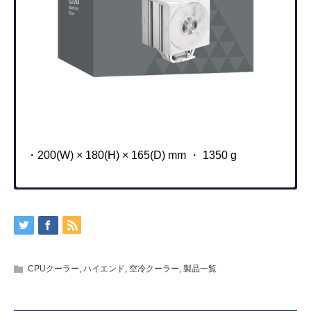
・200(W) × 180(H) × 165(D) mm ・ 1350 g
・現在データはございません。
PWM機能につきまして
型番
RZ700D-WH
・PWM機能を有効にする場合は、PWM対応マザーボード
JAN
6940526115281
をご利用下さい。
CPUクーラー
,
ハイエンド
,
空冷クーラー
,
製品一覧
本体サイズ
122(W) × 159.5(H) × 111(D) mm（奥行き
・マザーボード(BIOS)の仕様や設定により、スタート時の
は付属ファン含む）
ファン回転数が変わる場合がございます。