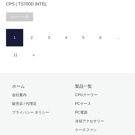
CPS | TS700D INTEL
サーバー用
1
2
3
4
5
6
…
11
»
ホーム
製品一覧
会社案内
CPUクーラー
販売店 / 代理店
PCケース
プライバシー ポリシー
PC電源
冷却アクセサリー
ケースファン