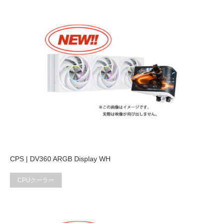
CPS | DV360 ARGB Display WH
CPUクーラー