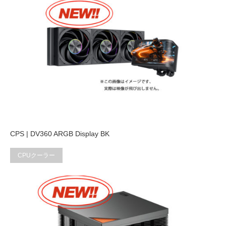
CPS | DV360 ARGB Display BK
CPUクーラー