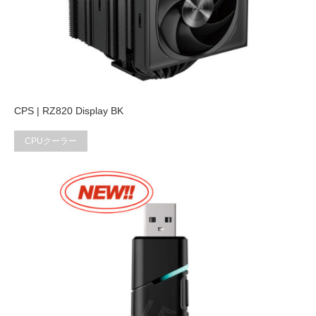
CPS | RZ820 Display BK
CPUクーラー