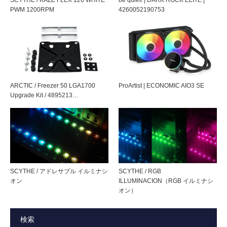
Android
PWM 1200RPM
4260052190753
Google play – Flydigi Game Center
ケーブル長
1.5m（USB TYPE-C 充電用ケーブ
ル）
内臓バッテリー
持続時間：約 20 時間
標準位置の調整方法（キャリブ
リチウムイオンバッテリー / 電池容
レーション）
量 450 mAh
ARCTIC / Freezer 50 LGA1700
ProArtist | ECONOMIC AIO3 SE
Upgrade Kit / 4895213…
充電時間
3時間
対応モード
X-INPUTモード / D-INPUTモード
※PCでのBluetooth接続時はD-
INPUTモードに非対応
SCYTHE / アドレサブル イルミナシ
SCYTHE / RGB
機能
加速度センサー / 6軸ジャイロセン
オン
ILLUMINACION（RGB イルミナシ
サー / 振動機能
オン）
対応プラットフォー
Nintendo Switch ™ / Android (10以
検索
ム
上) / iOS (13.4以上) / Windows PC