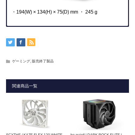
・194(W) × 134(H) × 75(D) mm ・ 245 g
マニュアル
型番
DIREWOLF-WIRELESS
ご注意ください
・PCへの接続（PDF:852KB）
JAN
4571225059419
・Switch / スマートフォンへの接続（PDF:718KB）
※Wi-Fi環境での閲覧を推奨致します。
ゲーミング
,
販売終了製品
本体サイズ・重量
幅155 × 長さ105 × 高さ75
・Apple MAC系のPCにつきましては、Windowsが動作する
mm ・ 195 g
専用アプリのダウンロード
モデルであっても動作対象外となります。
・Nintendo Switch ™ のモーションIRカメラ、NFC（近距
PC
接続（PC）
有線、2.4GHz Wireless USBドング
関連商品一覧
離無線通信）、連射機能機能は搭載しておりません。
Flydigi PC Space
※ V2.5.7.8 をダウンロードしてくださ
ル、Bluetooth5.0(X-INPUTのみ）
・Nintendo Switch ™ の各種ボタン設定のカスタマイズに
い。（2023/09現在）
Switch™
接続（
）
有線（ドッグ経由）Bluetooth5.0
はWindows PCが必要です。有線接続もしくはUSBドング
iOS
ル接続にてアプリにアクセスしてください。
接続（スマートフ
Bluetooth5.0
App Store – Flydigi game Center
・A / B / X / Yのボタン配列はNintendo Switch ™ のボタン
ォン）
配置と異なり、XBOX準拠となります。
SCYTHE / KAZE FLEX 120 WHITE
be quiet! | DARK ROCK ELITE |