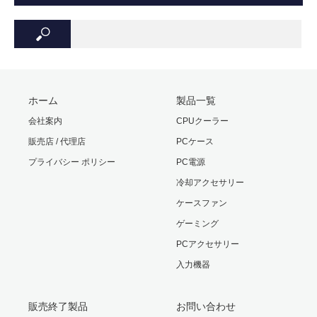
(10以上)
【アナログスティックのキャリブレーション】
①LEDを消灯状態にする（電源OFF）
内容物
本体 / USBドングル / USB TYPE-C
②SELECTとSTARTと十字キーの↑を4秒間同時押しする
ケーブル
③LED赤が点滅後、左右のアナログスティックを大きく二
パッケージサイズ・
194(W) × 134(H) × 75(D) mm ・
ホーム
製品一覧
周回し、LTとRTトリガーを2回押す
重量
245 g
④SELECTとSTARTと十字キーの↑を同時押しでキャリブレ
会社案内
CPUクーラー
ーション完了
販売店 / 代理店
PCケース
保証期間
ご購入日より1年間
プライバシー ポリシー
PC電源
【ジャイロ機能のキャリブレーション】
冷却アクセサリー
①電源をOFFにし、平面に置く
ケースファン
②SELECTとSTARTと十字キーの↓を4秒間同時に押しLED
ゲーミング
が点滅した後、自動的にキャリブレーション完了
PCアクセサリー
入力機器
販売終了製品
お問い合わせ