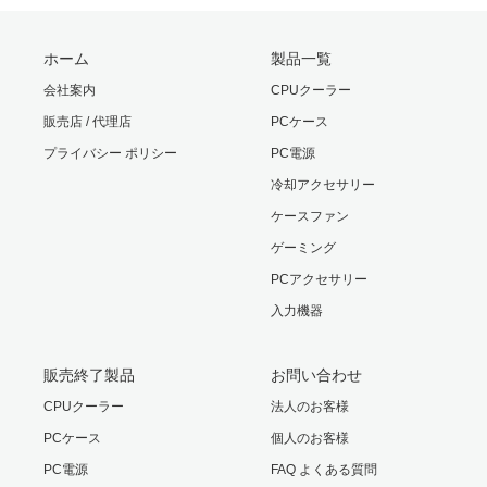
パッケージ
150(W) × 80(H) × 155(D) mm
サイズ
ホーム
製品一覧
会社案内
CPUクーラー
パッケージ
595 g
販売店 / 代理店
PCケース
重量
プライバシー ポリシー
PC電源
保証期間
1年
冷却アクセサリー
ケースファン
ゲーミング
PCアクセサリー
入力機器
販売終了製品
お問い合わせ
CPUクーラー
法人のお客様
PCケース
個人のお客様
PC電源
FAQ よくある質問