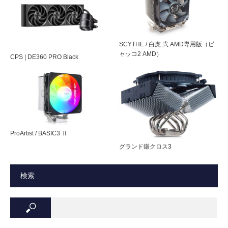
ド裏側の物理干渉を防ぎます。
：最大19.2dBA / 最大13.53CFM / 最大
0.97mmH2O（8cmファン）
最大TDP 140W対応
SCYTHE / 白虎 弐 AMD専用版（ビ
静圧
最大1.08 mmH20
ロープロファイルクーラーながらも、ほぼ全ての現行CPU
ャッコ2 AMD）
CPS | DE360 PRO Black
に対し冷却が可能です。 デュアルファンを運用することで
対応CPU
Intelソケット775 / 1150 / 1155 / 1156 / 1366
TDP140Wまで対応。(8cmファン1基の搭載の場合は
/ 2011
TDP95Wまでとなります。)
AMDソケットAM2 / AM2+ / AM3 / AM3+ /
FM1 / FM2 / FM2+
intel/AMDユニバーサル対応
ヒートパイ
6 mm径 × 6本
ProArtist / BASIC3 Ⅱ
プ
グランド鎌クロス3
RoHS対応の環境配慮型プロダクト
重量
317 g（ヒートシンクのみ）/ 430 g（デュア
検索
ルファン時）
付属品
グリス・図解入り多言語マニュアル(日本語
含む）