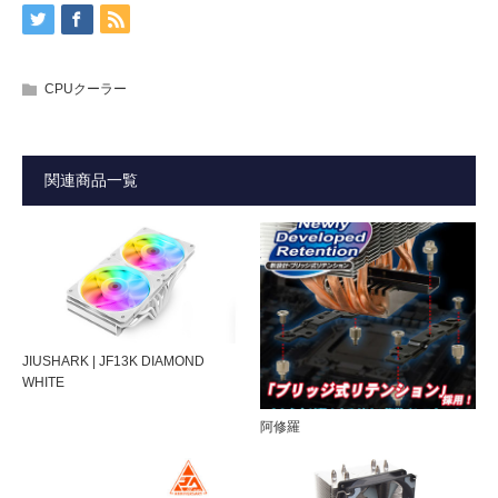
★この製品の販売を終了しました。
製品マニュアル・ダウンロードは下記よりダウンロード頂
ヒートパイプ6本を採用した、ハイエンド・ロ
本体底面にキズのある個体につきまして
ープロファイルクーラー
けます。
本体底面（CPU接触部）に線状のキズがある場合がござい
型番
CAC-EXAI6-U01
スリムPCケースやMini-ITXケースに最適。
CPUクーラー
ますが、熱伝導グリスを塗布して使用していただくもので
■ 製品マニュアル(PDF) ダウンロード
すので、性能に影響はございません。
■ プレスリリース 高解像度画像(ZIP) ダウンロード
JAN
4712477314844
12cmファンおよび8cmファン付属のデュアル
ファン設計。
関連商品一覧
サイズ
120(W)×110(D)×45(H)mm（ヒートシンクの
み）
120×120×厚さ15mm（搭載ファン）
高さ45mm～65mmのウルトラロープロファ
80×80×厚さ10mm（搭載ファン）
イル設計。
12cmファン搭載時は、高さ65mmとなり、9cmファンのみ
ファン回転
：800～1200rpm（12cm 15mm厚ファン 4
搭載時は、高さ45mmとなります。
数
ピンPWM）
JIUSHARK | JF13K DIAMOND
：2000rpm±10%（8cm 10mm厚ファン 3
WHITE
ネジ留め式リテンションを採用。
ピン）
阿修羅
Mini-ITXでの使用を想定し、バックプレートを排除したマ
ノイズ
：最大22.4dBA / 最大38.42CFM / 最大
ザーボード裏からの簡単ネジ留め設計により、マザーボー
1.09mmH2O（12cmファン）