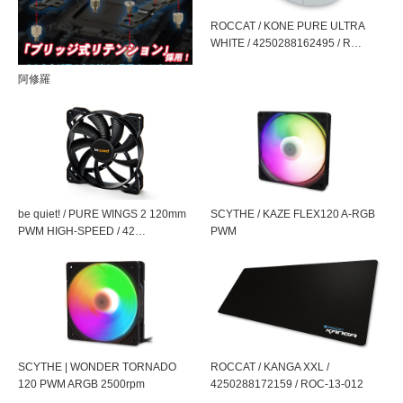
ご迷惑をお掛けしまして、申し訳ございません。
ノイズ
7.3 ～ 28.83 dBA
ROCCAT / KONE PURE ULTRA
WHITE / 4250288162495 / R…
全高130mm設計
風量
6.75 ～ 48.878 CFM
従来140mmクラスが一般的であった92mmサイドフローク
阿修羅
ーラーの全高を130mmと低くすることにより、
対応CPU
AMD
AM2 / AM2+ / AM3 / AM3+ / FM1
取り扱い易さと、多くのPCケースとの互換性が向上
/
FM2 / FM2+ / AM4 / ※TR4は非対応
接続
オフセットデザインとナロータイプフィン設計
PWM 4ピン
59mmと幅の狭いナロータイプのフィン設計と放熱フィン
be quiet! / PURE WINGS 2 120mm
SCYTHE / KAZE FLEX120 A-RGB
重量
455 g（搭載ファンおよびクリップ含
とファンマウントの位置を後方に配置するオフセットデザ
PWM HIGH-SPEED / 42…
PWM
む）
インにより、ファンとメモリの物理的干渉を解消
ヒートパイプ
6mm径 × 3本
M.A.P.S（Multiple Airflow Pass-through Structure）多
付属品
グリス・図解入りマニュアル
重エアフロー透過構造採用
虎徹クーラーで培ったハイエアフローなフィン設計を継承
SCYTHE | WONDER TORNADO
ROCCAT / KANGA XXL /
パッケージサイ
148(W) × 140(H) × 123(
D) mm ・ 550 g
することにより、ファンの風量を最も効率良く吸い込むエ
120 PWM ARGB 2500rpm
4250288172159 / ROC-13-012
ズ・重量
アフロー重視のフィン設計