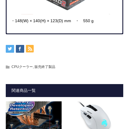
・148(W) × 140(H) × 123(
D) mm ・ 550 g
ダウンロード
製品の詳細
仕様概略
お知らせ
・マニュアル（PDF）
【お詫びと訂正】
サイズオリジナル設計92m
mサイドフロー型CPUクーラー
型番
SCBYK-2000A
・全高130mmに高さを抑え、
6mm径ヒートパイプ3本を採用
2020年7月17日から7月31日の間に、弊社より出荷された
JAN
CPUクーラー
,
販売終了製品
「SCBYK-2000A」に
4571225057644
AMD専用クーラー
つきまして、製品パッケージに本来非対応である
リテンションクリップが装着済み、組み立て不要。
サイズ
111.5(W) × 130(H) × 84(D)mm（
搭載フ
「LGA1200対応シール」が
箱から開けてグリスを塗り、レバーを回すだけの簡単イン
ァン込み）
関連商品一覧
誤って貼付されておりました。
ストール
ファンサイズ
92 × 92 × 厚さ26 mm
SCBYK-2000AはAMD専用版になりますので、Intel環境で
ご使用予定の方は、
E.C.M.S IIクリップ採用
ファン回転数
300 ±200 rpm ～ 2300 rpm ± 10%
SCBYK-2000I（Intel専用版）をお買い求めください。
リテールクーラーの取付付け方法に準拠したレバー方式の
（PWM可変）
手軽なク
リップシステムを採用（工場出荷時に装着済み）