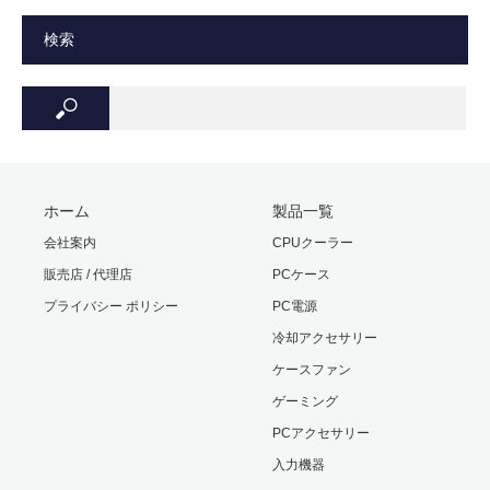
保証
1年間
検索
高精度ベース構造
厚みのある銅製受熱ベースプレートと、各ヒートパイプの
形状に合わせて掘り込んだ『高精度ベース構造』により、
CPUの発熱を確実に吸い上げます
ホーム
製品一覧
ヒートパイプには酸化を防止する高級感溢れる『ニッケル
会社案内
CPUクーラー
メッキ処理』を採用
販売店 / 代理店
PCケース
プライバシー ポリシー
PC電源
KAZE FLEX 92mm PWMモデルを採用
冷却アクセサリー
密閉型FDBを採用した新設計長寿命PWMファン『KAZE
FLEX 92mm PWM』を搭載。
ケースファン
ファンのフレーム四隅に、防振パッドを貼付することによ
ゲーミング
り振動吸収性やファンの安定性が向上！
PCアクセサリー
最大回転数を2300rpmに静音化することにより、性能と静
入力機器