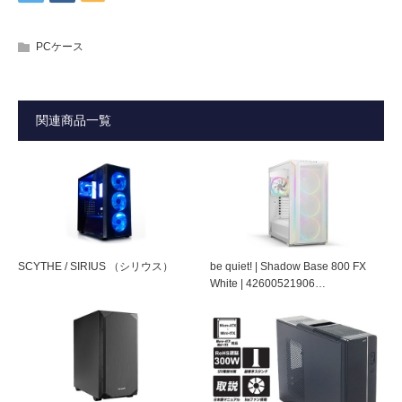
ケース
けます。
型番
SS01
往年のIBMのPCを彷彿させるフロントパネルデザイン。ビ
PCケース
■ 製品マニュアル(PDF) ダウンロード
ジネスやパーソナルユースどちらでもシーンを選ばない万
■ プレスリリース 高解像度画像(ZIP) ダウンロード
JAN
4571225056593
能でシンプルな仕様
※マニュアル内2.5ドライブ用ネジが
「頭が丸」
タイプのミ
関連商品一覧
外形寸法
180(W) × 375(H) × 400(D) mm（最大突
3.5インチオープンベイを実装
リネジの記載になっておりますが、 実際にはマザーボード
起部含む)
固定用の
「頭が傘」
のタイプをご使用ください。
拡張性も豊かであり、カードリーダーなどが搭載可能
5インチベイ
2本
ここにお詫びし、訂正申し上げます。
シンプルでオーソドックスな組み立て手順
3.5インチオー
1本
各デバイスの固定は、ミリネジとインチネジのみ
プンベイ
SCYTHE / SIRIUS （シリウス）
be quiet! | Shadow Base 800 FX
White | 42600521906…
メンテナンス製や組み立て易さを重視
3.5インチシャ
2本
ドウベイ
5インチベイデバイス装着の際など、フロントパネルが外し
易い設計
2.5インチベイ
2本
電源配置はトップに位置。表面部分は指紋が
拡張スロット
4本（拡張カード用奥行330mm）