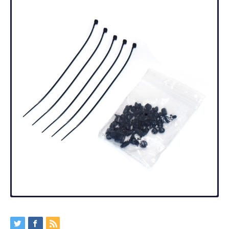
製品の詳細
仕様概略
お知らせ
ダウンロード
★この製品の販売を終了しました。
現在お知らせはございません。
製品マニュアル・ダウンロードは下記よりダウンロード頂
XIGMATEKブランドのMicro ATXミニタワー