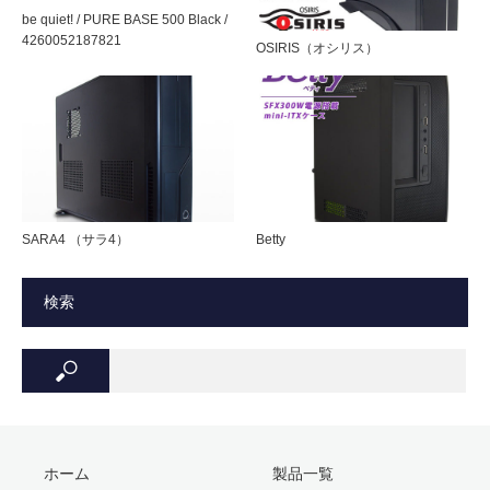
付きにくい梨地処理
be quiet! / PURE BASE 500 Black /
4260052187821
OSIRIS（オシリス）
付属電源
無し （別途ATX電源をご用意ください）
LEDアクセサリーの映えるブラックシャーシ
対応マザーボー
Micro-ATX / Mini-ITX
仕様
ド
搭載可能CPUク
高さ155mmまで
コンパクト設計
ーラー
SARA4 （サラ4）
Betty
幅180 mm、高さ375 mm、奥行400 mmのコンパクト設
各種I/O
USB3.0×1 / USB2.0×1 / HDオーディオ
計。（実寸計測で最大突起部の寸法）
in/out 各1個
検索
USB3.0対応および2.5インチSSD搭載可能と
搭載可能ファン
フロント → 80 mmもしくは120 mm ×各
いった最新規格に対応
1（別途ご用意ください)
リア → 80 mmもしくは120 mm ×各
1（120 mmファン搭載済み）
全高155 mmまでのCPUクーラーが搭載可能
サイド → 120 mm ×2 （別途ご用意くだ
ホーム
製品一覧
さい)