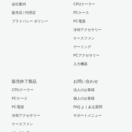
会社案内
CPUクーラー
搭載ファン
120mm角 25mm厚ファン（3Pinもしく
CPUクーラーメンテナンスホール実装
販売店 / 代理店
PCケース
は4ピンペリフェラル接続）
プライバシー ポリシー
PC電源
フレーム/重量
SECC、3.5kg
冷却アクセサリー
カード長330 mmまでのグラフィックスカー
ケースファン
ドが搭載可能
付属品
ネジセット、日本語を含む図解マニュア
ゲーミング
ル
PCアクセサリー
入力機器
パッケージサイ
225(W) × 460(H) × 410(D) mm ・ 約4.3
通気性の良いサイドパネル仕様
ズ・重量
kg
販売終了製品
お問い合わせ
保証期間
1年間
CPUクーラー
法人のお客様
リア部分に、120 x 120 x 25 mm厚ファン1基
搭載済み
PCケース
個人のお客様
PC電源
FAQ よくある質問
冷却アクセサリー
サポートメニュー
USB3.0コネクタ1個、USB2.0コネクタ1個、
ケースファン
HD AUDIO対応in/outコネクタを搭載