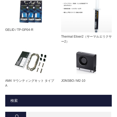
パッケージ寸
幅130 × 高さ165 × 奥行15 mm ・ 約40 g
法・重量
GELID / TP-GP04-R
Thermal Elixer2（サーマルエリクサ
ー2）
AM4 マウンティングキット タイプ
JONSBO / M2-10
A
検索