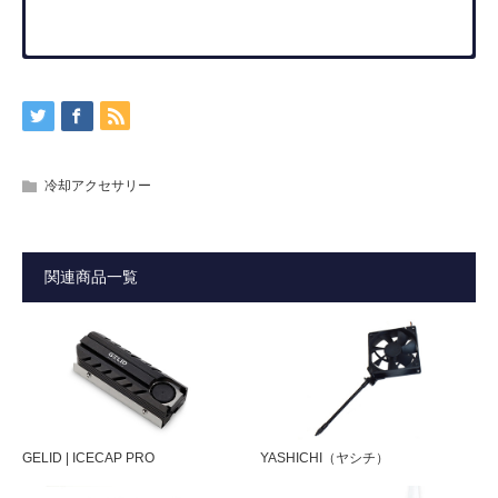
製品の詳細
仕様概略
お知らせ
ダウンロード
★この製品の販売を終了しました。
現在お知らせはございません。
製品マニュアル・ダウンロードは下記よりダウンロード頂
サイズオリジナルCPUクーラー用AM4取付キ
ット
けます。
型番
SCAM4-1000B
クーラー本体に付属する金具と組み合わせてAM4に取り付
冷却アクセサリー
■ 製品マニュアル(PDF) ダウンロード
けます。
■ プレスリリース 高解像度画像(ZIP) ダウンロード
JAN
4571225056388
RoHS対応の環境配慮型プロダクト
関連商品一覧
対応CPUクーラ
SCFM-1000 風魔SCNJ-4000 忍者
ー
4SCGKC-3000 グランド鎌クロス
3SCKC-3000 グランド鎌クロス2
対応ソケット
AMD ソケットAM4
内容物
AM4マウンティングプレート、ネジ、ス
GELID | ICECAP PRO
YASHICHI（ヤシチ）
ペーサー、マニュアル