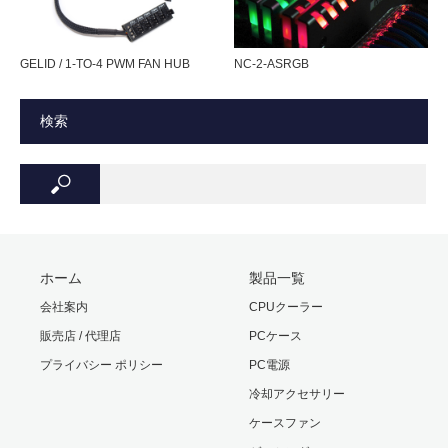
静音化が可能。
保証期間
1年間
GELID / 1-TO-4 PWM FAN HUB
NC-2-ASRGB
リブあり
検索
付属品：2ピン→3ピン変換ケーブル
※本製品に取り付け用ネジは付属しておりません。
パッケージ寸法・重量
65(W) × 134(H) × 30(D) mm ・ 40 g
ホーム
製品一覧
保証期間
会社案内
CPUクーラー
1年間
販売店 / 代理店
PCケース
プライバシー ポリシー
PC電源
RoHS対応の環境配慮型プロダクト
冷却アクセサリー
ケースファン
【ご注意ください】