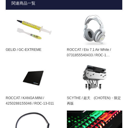
関連商品一覧
変）
・外付けHDDケースなどの内蔵40mmファン
上記の機器の交換用2pinファンとして、標準ケーブルを約
ノイズ・風量
14 dBA / 4.2 CFM
10cmと短めの仕様
定格電流
0.06 A
3ピン接続も可能
駆動電圧
DC12V
汎用性を高める2ピン → 3ピン変換ケーブル付属
GELID / GC-EXTREME
ROCCAT / Elo 7.1 Air White /
※一般ユースにも応用可能なよう、ファンコネクタの標準
0731855540433 / ROC-1…
リブ
あり
である3ピンへの変換ケーブルも付属
※パルス（回転数）は検知できませんのでご注意下さい
重量
15 g
スリーブベアリング採用
ケーブル長
10cm（2ピン部分まで）
3ピン接続の場合、
変換ケーブルによ
ROCCAT / KANGA MINI /
SCYTHE / 超天 (CHOTEN)・限定
り全長20cmまで延長可能）
超静音仕様
4250288155046 / ROC-13-011
再販
40mmファンとしては低めな3,500rpmにチューニングする
ベアリング
スリーブベアリング
事で静音性を確保。
うるさいチップセット用ファンと交換するだけで効果的な
MTBF
30,000時間