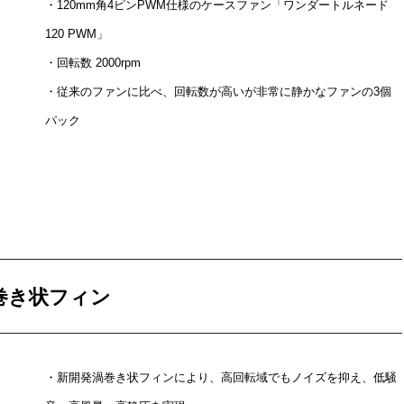
・120mm角4ピンPWM仕様のケースファン「ワンダートルネード
120 PWM」
・回転数 2000rpm
・従来のファンに比べ、回転数が高いが非常に静かなファンの3個
パック
巻き状フィン
・新開発渦巻き状フィンにより、高回転域でもノイズを抑え、低騒