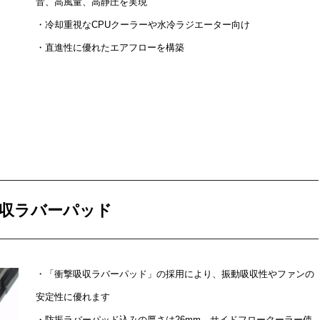
音、高風量、高静圧を実現
・冷却重視なCPUクーラーや水冷ラジエーター向け
・直進性に優れたエアフローを構築
収ラバーパッド
・「衝撃吸収ラバーパッド」の採用により、振動吸収性やファンの
安定性に優れます
・防振ラバーパッド込みの厚さは26mm。サイドフロークーラー使