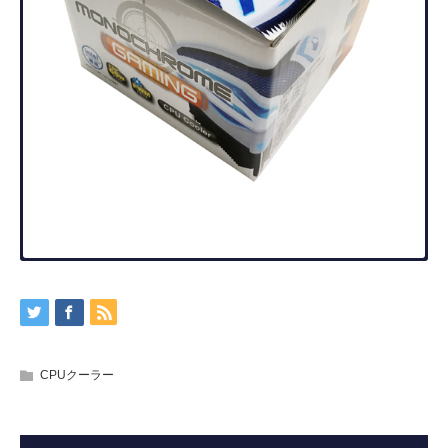
製品の詳細
仕様概略
お知らせ
ダウンロード
★この製品の販売を終了しました。
現在お知らせはございません。
製品マニュアル・ダウンロードは下記よりダウンロード頂
Intel専用ベーシックCPUクーラー
「MONOCHROMEシリーズ」のゲーミングバ
けます。
ージョン。
型番
MONOCHROME-GAMING
CPUクーラー
■ 製品マニュアル(PDF) ダウンロード
ゲーミング仕様のカバーに覆われたデザインと、120mm
■ プレスリリース 高解像度画像(ZIP) ダウンロード
JAN
4571225056043
ブルーLEDファン搭載により、PCのドレスアップに最適で