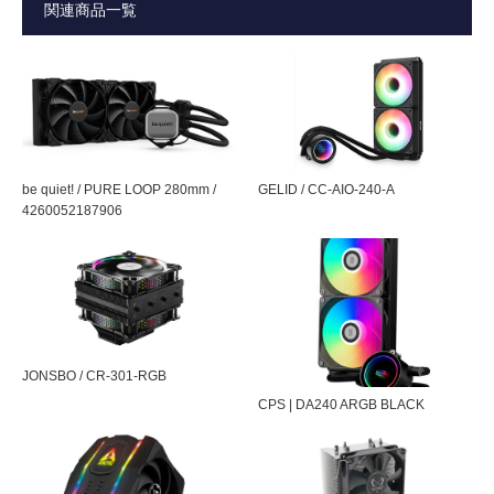
す。
関連商品一覧
サイズ
126(W) × 80(H) × 126(D) mm（搭載ファン
込み）
TDP65Wまで対応
ファン回転
800 rpm ～ 1600 rpm ±10 %
数
グリス塗布済み、簡単インストール！
ノイズ
最大23.5 dBA
熱伝導グリスが塗布済みで、グリスを塗る面倒な作業が必
be quiet! / PURE LOOP 280mm /
GELID / CC-AIO-240-A
4260052187906
要ありません。箱を開け、クーラーを載せて、マザーボー
風量
最大56 CFM
ドの裏面からプラ製ナットを締めるだけの簡単インストー
対応CPU
Intelソケット専用 1156/1155/1150/1151
ル！
※TDP65Wまで（LGA775/1366/2011/2011-
大口径 静音120mmブルーLED PWMファン搭
V3およびAMDは非対応）
載
JONSBO / CR-301-RGB
ファン部素
アルミ製
PWM制御により、800rpm～1600rpmの間で自動可変しま
CPS | DA240 ARGB BLACK
材
す。
ベース部素
アルミ製（グリス塗布済み）
洗練されたゲーミングデザインのカバーによ
材