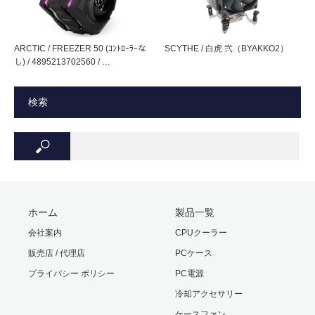
り、ファンケーブルの絡みを防止。
重量
340g（クーラー本体）
ARCTIC / FREEZER 50 (ｺﾝﾄﾛｰﾗｰな
SCYTHE / 白虎 弐（BYAKKO2）
アルミ製ベース・ヒートシンク採用
保証期間
１年間
し) / 4895213702560 / …
付属品
プラ製ナット4個（日本語マニュアルはパッ
検索
ケージに記載）
ワイドエアフロー仕様
パッケージ
135(W) × 100(H) × 140(D) mm ・ 450 g
ソケット周辺の冷却も可能なワイドエアフロー仕様
サイズ・重
Intelプッシュピン専用
量
（LGA775/1366/2011/2011-V3およびAMDは非対応となり
ホーム
製品一覧
ます）
会社案内
CPUクーラー
販売店 / 代理店
PCケース
RoHS対応の環境配慮型プロダクト
プライバシー ポリシー
PC電源
冷却アクセサリー
ケースファン