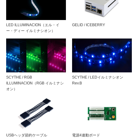
本
ネットで貼り付けが困難な部分にも付属の両
面テープで貼り付けできます。
：長さ15.5cm（延長ケーブル・短）1本
：長さ30.5cm（延長ケーブル・長）1本
LED ILLUMINACION（エル・イ
GELID / ICEBERRY
対応接続
S-ATA接続
ー・ディー イルミナシオン）
PC電源ユニットのS-ATA電源コネクタに接続
して使用します。
重量
50g（バー2本、電源ケーブル、延長ケー
ブル全ての重量）
LEDバー同士の連結も可能。
付属品
両面テープ2本、S-ATA電源ケーブル1本、
延長ケーブル（短）1本、延長ケーブル
SCYTHE / RGB
SCYTHE / LEDイルミナシオン
（赤モデル・青モデルの混在も可能です。）
（長）1本
ILLUMINACION（RGB イルミナシ
Rev.B
オン）
長さ15.5cmと30.5cmの延長ケーブルが各1本
パッケージ寸
118(W) × 260(H) × 15(D) mm ・ 95 g
付属
法・重量
（延長ケーブルを2本使用すれば最大約96cmまで延長可
能）
保証期間
1年間
RoHS対応の環境配慮型プロダクト
USBヘッダ節約ケーブル
電源4連動ボード