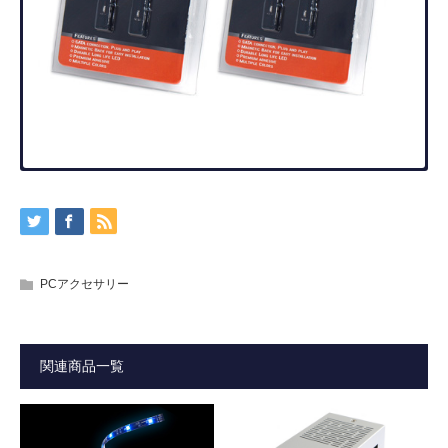
製品の詳細
仕様概略
お知らせ
ダウンロード
★この製品の販売を終了しました。
現在お知らせはございません。
製品マニュアル・ダウンロードは下記よりダウンロード頂
XIGMATEKブランド、PCケース内のドレスア
ップに最適なLEDバー
けます。
型番・JAN
CAS-E1LAA-U04 （レッド）
赤色LEDと青色LEDの2色のラインナップ
PCアクセサリー
■ 製品マニュアル(PDF) ダウンロード
JAN:4712477315292
■ プレスリリース 高解像度画像(ZIP) ダウンロード
CAS-E1LAA-U02 （ブルー）
LEDバー側にマグネットを採用しており、PC
ケースに張り付けることが可能。
JAN:4712477315278
関連商品一覧
サイズ
：長さ15cm（バー本体）2本
：長さ50cm（S-ATA接続電源ケーブル）1
アクリルケースやアクリルパネルなど、マグ