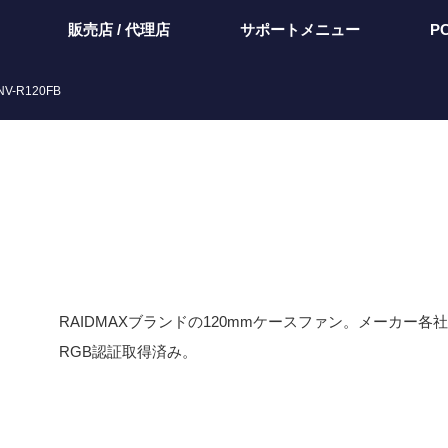
販売店 / 代理店
サポートメニュー
P
NV-R120FB
RAIDMAXブランドの120mmケースファン。メーカー各
RGB認証取得済み。